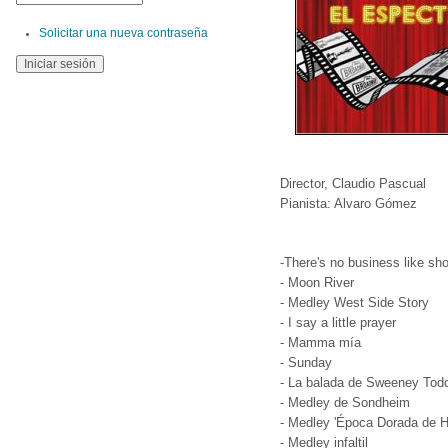
Solicitar una nueva contraseña
Director, Claudio Pascual
Pianista: Alvaro Gómez
-There's no business like sh
- Moon River
- Medley West Side Story
- I say a little prayer
- Mamma mía
- Sunday
- La balada de Sweeney Tod
- Medley de Sondheim
- Medley 'Época Dorada de H
- Medley infaltil