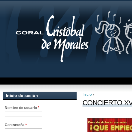
Inicio
›
Inicio de sesión
Se encuentra uste
CONCIERTO XV
Nombre de usuario
*
Contraseña
*