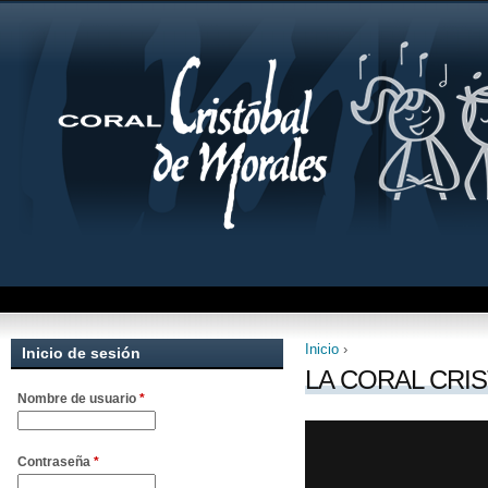
Jum
Inicio
›
Inicio de sesión
Se encuentra uste
LA CORAL CRI
Nombre de usuario
*
Contraseña
*