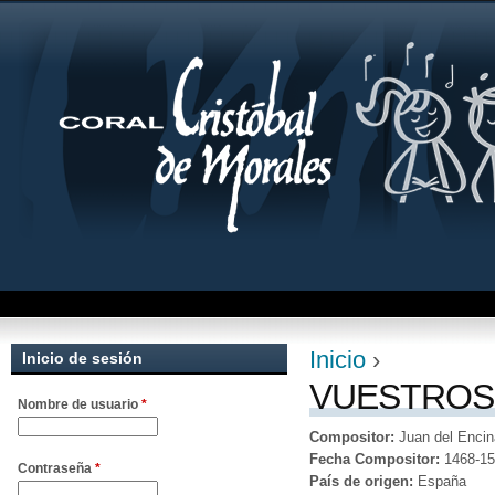
Jum
Inicio
›
Inicio de sesión
Se encuentra uste
VUESTROS
Nombre de usuario
*
Compositor:
Juan del Encin
Fecha Compositor:
1468-1
Contraseña
*
País de origen:
España