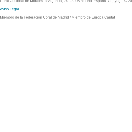
Coral Cristóbal de Morales. c/ Arganda, 24. 28005 Madrid. España. Copyright © 2
Aviso Legal
Miembro de la Federación Coral de Madrid / Miembro de Europa Cantat