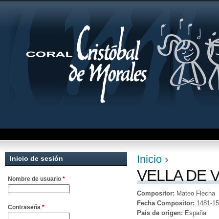
Jum
Inicio
›
Inicio de sesión
Se encuentra uste
VELLA DE 
Nombre de usuario
*
Compositor:
Mateo Flecha
Fecha Compositor:
1481-1
Contraseña
*
País de origen:
España