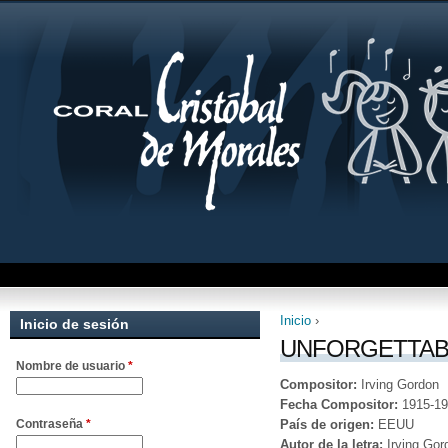
Inicio
›
Inicio de sesión
Se encuentra uste
UNFORGETTAB
Nombre de usuario
*
Compositor:
Irving Gordon
Fecha Compositor:
1915-1
País de origen:
EEUU
Contraseña
*
Autor de la letra:
Irving Gor