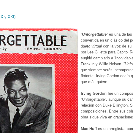
XX y XXI)
“
Unforgettable
”
es una de las
convertida en un clásico del p
dueto virtual
con la voz de su 
por Lee Gillette para Capitol 
sugirió cambiarlo a ‘Inolvidab
Franklin y Willie Nelson. “
Unfor
que siempre serás incomparable
flotante. Irving Gordon decía 
que más quiere.
Irving Gordon
fue un composi
“Unforgettable”, aunque su ca
relación con Duke Ellington.
S
composiciones. Entre sus cola
obra sigue viva en grabaciones
Mac Huff
es un arreglista, co