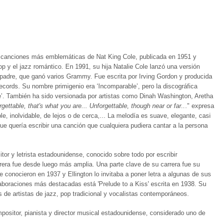
 canciones más emblemáticas de Nat King Cole, publicada en 1951 y
op y el jazz romántico. En 1991, su hija Natalie Cole lanzó una versión
padre, que ganó varios Grammy. Fue escrita por Irving Gordon y producida
Records. Su nombre primigenio era ‘Incomparable’, pero la discográfica
le’. También ha sido versionada por artistas como Dinah Washington, Aretha
gettable, that's what you are... Unforgettable, though near or far..
." expresa
, inolvidable, de lejos o de cerca,...
La melodía es suave, elegante, casi
que quería escribir una canción que cualquiera pudiera cantar a la persona
tor y letrista estadounidense, conocido sobre todo por escribir
rrera fue desde luego más amplia.
Una parte clave de su carrera fue su
e conocieron en 1937 y Ellington lo invitaba a poner letra a algunas de sus
boraciones más destacadas está 'Prelude to a Kiss' escrita en 1938. Su
 de artistas de jazz, pop tradicional y vocalistas contemporáneos.
mpositor, pianista y director musical estadounidense, considerado uno de