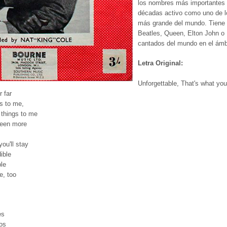
los nombres más importantes 
décadas activo como uno de los
más grande del mundo. Tiene c
Beatles, Queen, Elton John o 
cantados del mundo en el ámbi
Letra Original:
Unforgettable, That's what you
 far
gs to me,
 things to me
been more
ou'll stay
dible
le
e, too
es
jos