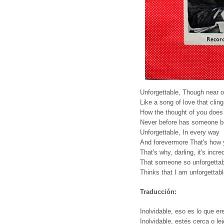
Unforgettable, Though near or
Like a song of love that clin
How the thought of you does
Never before has someone 
Unforgettable, In every way
And forevermore That's how y
That's why, darling, it's incre
That someone so unforgettab
Thinks that I am unforgettabl
Traducción:
Inolvidable, eso es lo que er
Inolvidable, estés cerca o le