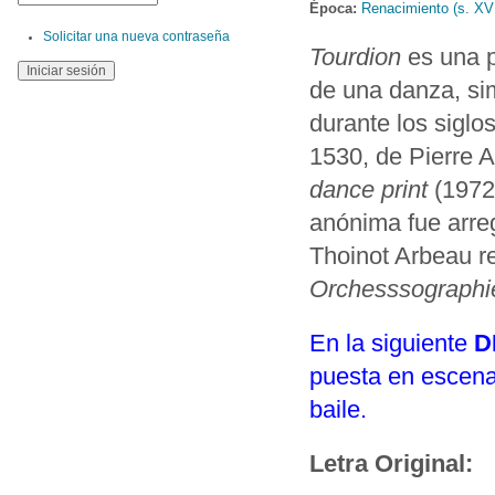
Época:
Renacimiento (s. XV
Solicitar una nueva contraseña
Tourdion
es una pa
de una danza, sim
durante los sigl
1530, de Pierre 
dance print
(1972
anónima fue arre
Thoinot Arbeau r
Orchesssographi
En la siguiente
D
puesta en escena 
baile.
Letra Original: