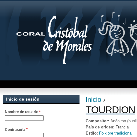
Jum
Inicio
›
Inicio de sesión
Se encuentra uste
TOURDION
Nombre de usuario
*
Compositor:
Anónimo (publi
País de origen:
Francia
Contraseña
*
Estilo:
Folklore tradicional