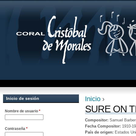
Jum
Inicio
›
Inicio de sesión
Se encuentra uste
SURE ON T
Nombre de usuario
*
Compositor:
Samuel Barber
Fecha Compositor:
1910-1
Contraseña
*
País de origen:
Estados Un