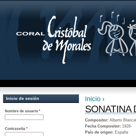
Jum
Inicio
›
Inicio de sesión
Se encuentra uste
SONATINA 
Nombre de usuario
*
Compositor:
Alberto Blancaf
Fecha Compositor:
1928-
Contraseña
*
País de origen:
España