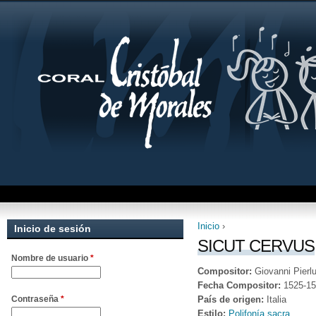
Inicio
›
Inicio de sesión
Se encuentra uste
SICUT CERVUS
Nombre de usuario
*
Compositor:
Giovanni Pierlu
Fecha Compositor:
1525-1
País de origen:
Italia
Contraseña
*
Estilo:
Polifonía sacra