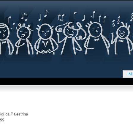
Jump to navigation
IN
d aquí
igi da Palestrina
599