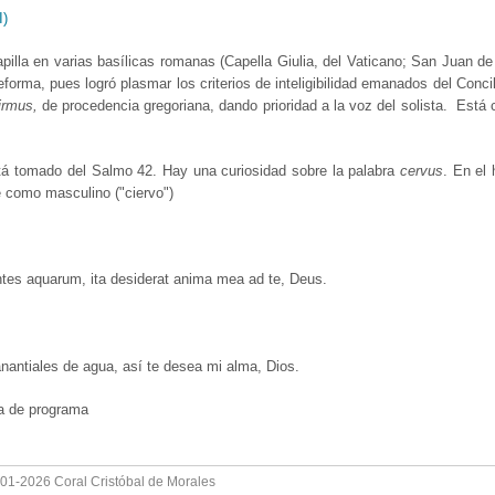
I)
pilla en varias basílicas romanas (Capella Giulia, del Vaticano; San Juan de
reforma, pues logró plasmar los criterios de inteligibilidad emanados del Conc
irmus,
de procedencia gregoriana, dando prioridad a la voz del solista. Está
tá tomado del Salmo 42. Hay una curiosidad sobre la palabra
cervus
. En el 
e como masculino ("ciervo")
ntes aquarum, ita desiderat anima mea ad te, Deus.
nantiales de agua, así te desea mi alma, Dios.
a de programa
001-2026 Coral Cristóbal de Morales