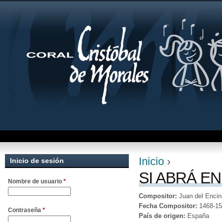
Jum
Inicio
›
Inicio de sesión
Se encuentra uste
SI ABRÁ E
Nombre de usuario
*
Compositor:
Juan del Encin
Fecha Compositor:
1468-1
Contraseña
*
País de origen:
España