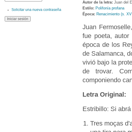
Autor de la letra:
Juan del 
Estilo:
Polifonía profana
Solicitar una nueva contraseña
Época:
Renacimiento (s. XV
Juan Fermoselle
fue poeta, autor
época de los Rey
de Salamanca, do
vivió bajo la pro
de trovar. Co
componiendo canta
Letra Original:
Estribillo: Si ab
Tres moças d'a