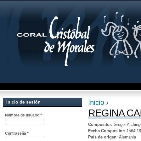
Jum
Inicio
›
Inicio de sesión
Se encuentra uste
REGINA CAEL
Nombre de usuario
*
Compositor:
Gregor Aiching
Fecha Compositor:
1564-1
Contraseña
*
País de origen:
Alemania