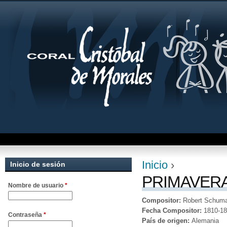
Jum
Inicio
›
Inicio de sesión
Se encuentra uste
PRIMAVER
Nombre de usuario
*
Compositor:
Robert Schum
Fecha Compositor:
1810-1
Contraseña
*
País de origen:
Alemania