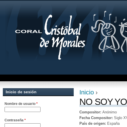
Jum
Inicio
›
Inicio de sesión
Se encuentra uste
NO SOY YO
Nombre de usuario
*
Compositor:
Anónimo
Fecha Compositor:
Siglo X
Contraseña
*
País de origen:
España