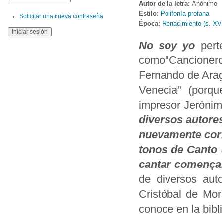
Autor de la letra:
Anónimo
Estilo:
Polifonía profana
Solicitar una nueva contraseña
Época:
Renacimiento (s. XV
No soy yo
per
como"Cancionero
Fernando de Arag
Venecia" (porqu
impresor Jerónimo
diversos autores
nuevamente corr
tonos de Canto
cantar comença
de diversos aut
Cristóbal de Mor
conoce en la bibl