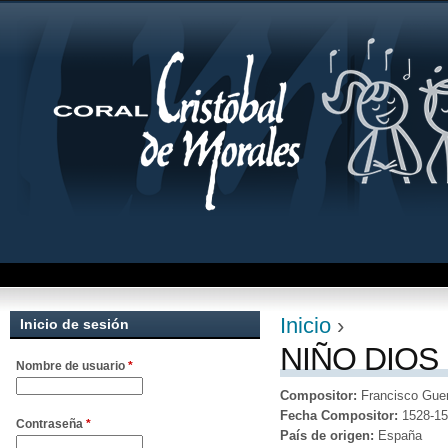
Jum
Inicio
›
Inicio de sesión
Se encuentra uste
NIÑO DIOS
Nombre de usuario
*
Compositor:
Francisco Guer
Fecha Compositor:
1528-1
Contraseña
*
País de origen:
España