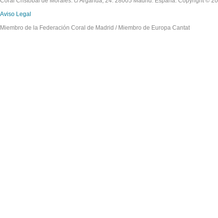
Coral Cristóbal de Morales. c/ Arganda, 24. 28005 Madrid. España. Copyright © 2
Aviso Legal
Miembro de la Federación Coral de Madrid / Miembro de Europa Cantat