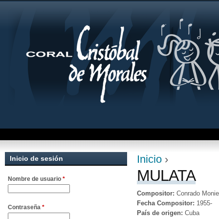
Jum
Inicio
›
Inicio de sesión
Se encuentra uste
MULATA
Nombre de usuario
*
Compositor:
Conrado Monie
Fecha Compositor:
1955-
Contraseña
*
País de origen:
Cuba