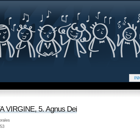
Jump to navigation
IN
d aquí
 VIRGINE, 5. Agnus Dei
orales
553