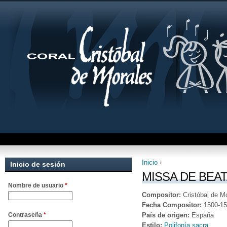
Inicio
›
Inicio de sesión
Se encuentra uste
MISSA DE BEATA
Nombre de usuario
*
Compositor:
Cristóbal de M
Fecha Compositor:
1500-1
País de origen:
España
Contraseña
*
Estilo:
Polifonía sacra