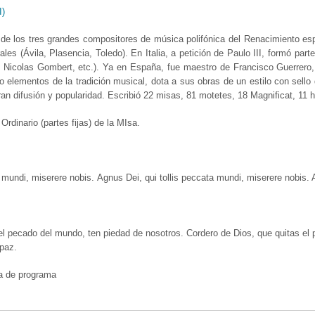
I)
 de los tres grandes compositores de música polifónica del Renacimiento es
ales (Ávila, Plasencia, Toledo). En Italia, a petición de Paulo III, formó pa
Nicolas Gombert, etc.). Ya en España, fue maestro de Francisco Guerrero, 
o elementos de la tradición musical, dota a sus obras de un estilo con sello
an difusión y popularidad. Escribió 22 misas, 81 motetes, 18 Magnificat, 11
Ordinario (partes fijas) de la MIsa.
a mundi, miserere nobis. Agnus Dei, qui tollis peccata mundi, miserere nobis.
el pecado del mundo, ten piedad de nosotros. Cordero de Dios, que quitas el 
paz.
a de programa