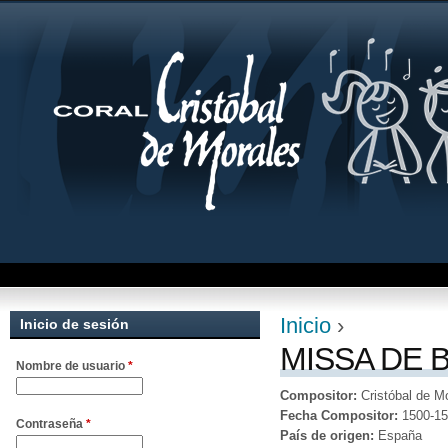
Jum
Inicio
›
Inicio de sesión
Se encuentra uste
MISSA DE BE
Nombre de usuario
*
Compositor:
Cristóbal de M
Fecha Compositor:
1500-1
Contraseña
*
País de origen:
España