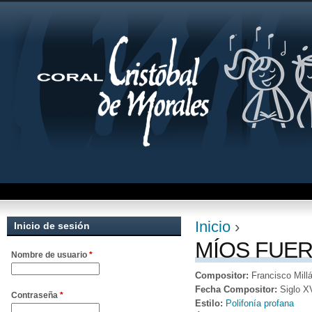
Jum
Inicio
›
Inicio de sesión
Se encuentra uste
MÍOS FUER
Nombre de usuario
*
Compositor:
Francisco Mill
Fecha Compositor:
Siglo X
Contraseña
*
Estilo:
Polifonía profana