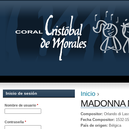
Jum
Inicio
›
Inicio de sesión
Se encuentra uste
MADONNA M
Nombre de usuario
*
Compositor:
Orlando di Las
Fecha Compositor:
1532-1
Contraseña
*
País de origen:
Bélgica