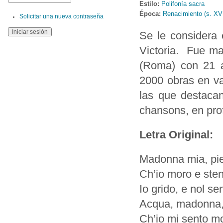
Estilo:
Polifonía sacra
Época:
Renacimiento (s. XV
Solicitar una nueva contraseña
Se le considera 
Victoria. Fue ma
(Roma) con 21 añ
2000 obras en va
las que destaca
chansons, en pro
Letra Original:
Madonna mia, piet
Ch’io moro e stent
Io grido, e nol se
Acqua, madonna, 
Ch’io mi sento mo