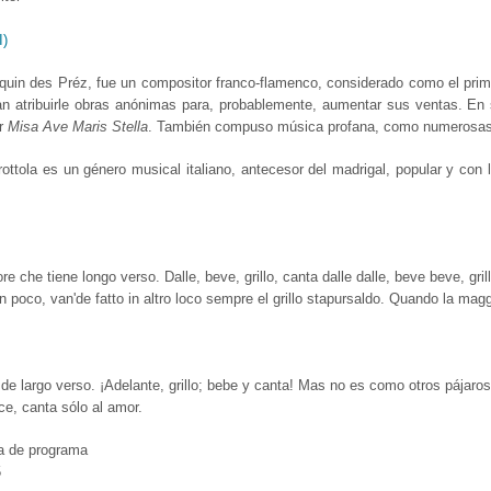
I)
in des Préz, fue un compositor franco-flamenco, considerado como el prim
an atribuirle obras anónimas para, probablemente, aumentar sus ventas. E
ar
Misa Ave Maris Stella
. También compuso música profana, como numerosa
frottola es un género musical italiano, antecesor del madrigal, popular y con
tore che tiene longo verso. Dalle, beve, grillo, canta dalle dalle, beve beve, grill
n poco, van'de fatto in altro loco sempre el grillo stapursaldo. Quando la maggi
 de largo verso. ¡Adelante, grillo; bebe y canta! Mas no es como otros pájaros,
e, canta sólo al amor.
a de programa
5