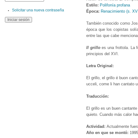
Estilo:
Polifonía profana
Solicitar una nueva contraseña
Época:
Renacimiento (s. XV
También conocido como Josqu
época que los copistas solí
entre las que cabe mencion
ll grillo
es una frottola. La 
principios del XVI.
Letra Original:
El grillo, el grillo é buon can
ucceli, come li han cantato u
Traducción:
El grillo es un buen cantante
quieto. Cuando más calor hac
Actividad:
Actualmente fuer
Año en que se montó:
199