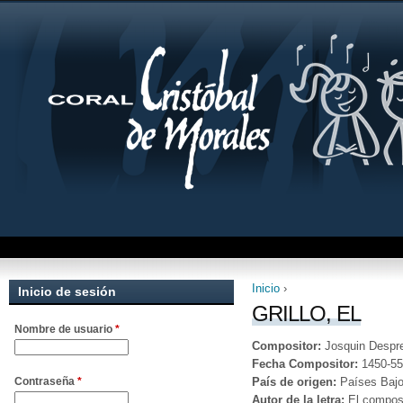
Inicio
›
Inicio de sesión
Se encuentra uste
GRILLO, EL
Nombre de usuario
*
Compositor:
Josquin Despr
Fecha Compositor:
1450-55
País de origen:
Países Baj
Contraseña
*
Autor de la letra:
El compos