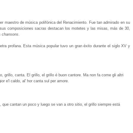
er maestro de música polifónica del Renacimiento. Fue tan admirado en su
n sus composiciones sacras destacan los motetes y las misas, más de 30,
s
chansons
.
 letra profana. Esta música popular tuvo un gran éxito durante el siglo XV y
o, grillo, canta. El grillo, el grillo é buon cantore. Ma non fa come gli altri
or e'l caldo, al' hor canta sul per amore.
 que cantan un poco y luego se van a otro sitio, el grillo siempre está