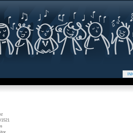
Jump to navigation
IN
d aquí
ez
/1521
os
itor