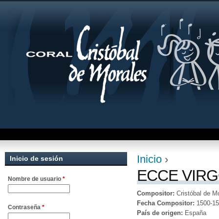
Jum
Inicio
›
Inicio de sesión
Se encuentra uste
ECCE VIR
Nombre de usuario
*
Compositor:
Cristóbal de M
Fecha Compositor:
1500-1
Contraseña
*
País de origen:
España