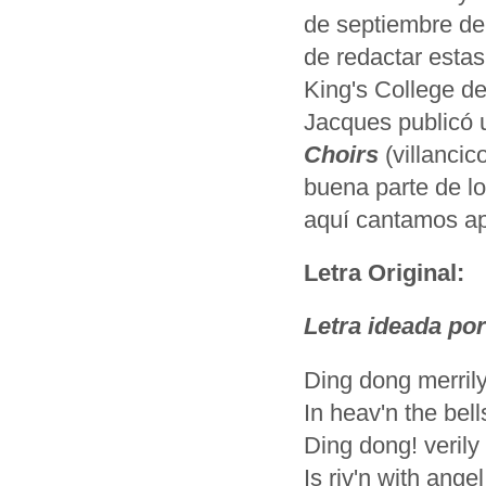
de septiembre de
de redactar estas
King's College d
Jacques publicó u
Choirs
(villancic
buena parte de l
aquí cantamos ap
Letra Original:
Letra ideada po
Ding dong merrily
In heav'n the bell
Ding dong! verily
Is riv'n with angel