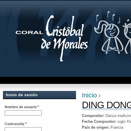
Jum
Inicio
›
Inicio de sesión
Se encuentra uste
DING DONG
Nombre de usuario
*
Compositor:
Danza tradicio
Fecha Compositor:
siglo X
Contraseña
*
País de origen:
Francia