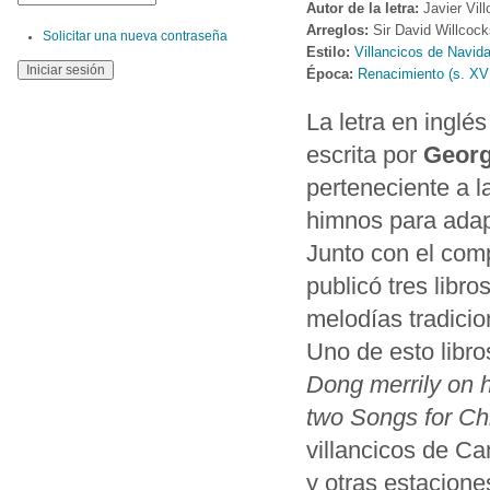
Autor de la letra:
Javier Vil
Arreglos:
Sir David Willcoc
Solicitar una nueva contraseña
Estilo:
Villancicos de Navid
Época:
Renacimiento (s. XV
La letra en inglés
escrita por
Georg
perteneciente a 
himnos para adap
Junto con el comp
publicó tres libr
melodías tradicio
Uno de esto libr
Dong merrily on 
two Songs for Ch
villancicos de C
y otras estacione