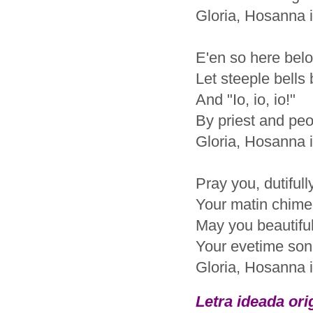
Gloria, Hosanna i
E'en so here bel
Let steeple bells
And "Io, io, io!"
By priest and pe
Gloria, Hosanna i
Pray you, dutifull
Your matin chime,
May you beautiful
Your evetime song
Gloria, Hosanna i
Letra ideada ori