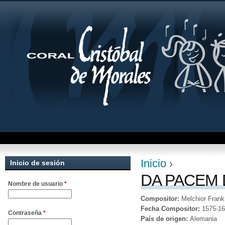
Jum
Inicio
›
Inicio de sesión
Se encuentra uste
DA PACEM
Nombre de usuario
*
Compositor:
Melchior Frank
Fecha Compositor:
1575-1
Contraseña
*
País de origen:
Alemania