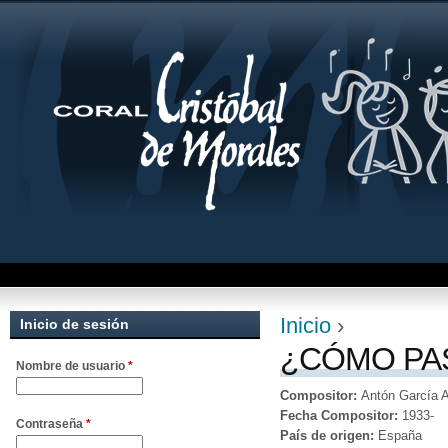
Jum
Inicio
›
Inicio de sesión
Se encuentra uste
¿CÓMO PAS
Nombre de usuario
*
Compositor:
Antón García A
Fecha Compositor:
1933-
Contraseña
*
País de origen:
España