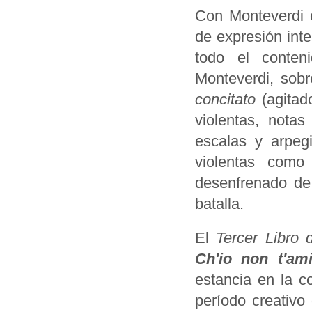
Con Monteverdi 
de expresión int
todo el conten
Monteverdi, sob
concitato
(agitad
violentas, notas
escalas y arpegi
violentas como
desenfrenado de 
batalla.
El
Tercer Libro 
Ch'io non t'am
estancia en la c
período creativo