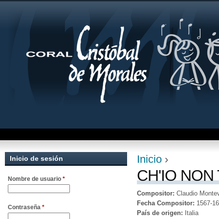
Jum
Inicio
›
Inicio de sesión
Se encuentra uste
CH'IO NON 
Nombre de usuario
*
Compositor:
Claudio Montev
Fecha Compositor:
1567-1
Contraseña
*
País de origen:
Italia