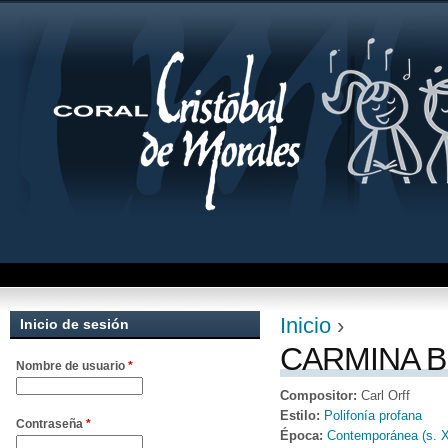
Jum
Inicio
›
Inicio de sesión
Se encuentra uste
CARMINA BU
Nombre de usuario
*
Compositor:
Carl Orff
Estilo:
Polifonía profana
Contraseña
*
Época:
Contemporánea (s. 