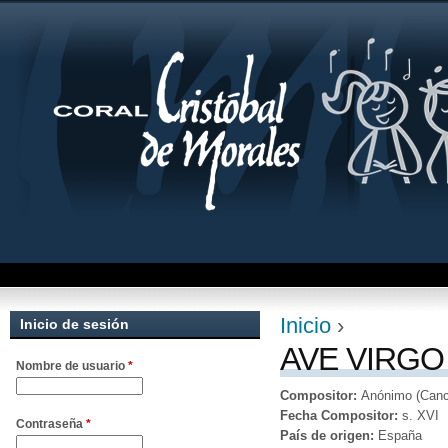
Jum
Inicio
›
Inicio de sesión
Se encuentra uste
AVE VIRGO
Nombre de usuario
*
Compositor:
Anónimo (Canc
Fecha Compositor:
s. XVI
Contraseña
*
País de origen:
España