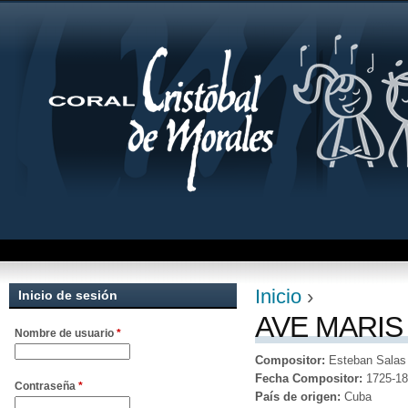
Jum
Inicio
›
Inicio de sesión
Se encuentra uste
AVE MARIS
Nombre de usuario
*
Compositor:
Esteban Salas
Fecha Compositor:
1725-1
Contraseña
*
País de origen:
Cuba