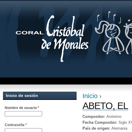
Jum
Inicio
›
Inicio de sesión
Se encuentra uste
ABETO, EL
Nombre de usuario
*
Compositor:
Anónimo
Fecha Compositor:
Siglo X
Contraseña
*
País de origen:
Alemania