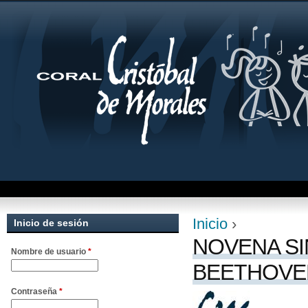
Jum
Inicio
›
Inicio de sesión
Se encuentra uste
NOVENA SI
Nombre de usuario
*
BEETHOVEN
Contraseña
*