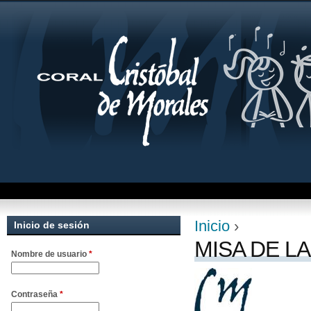
Jum
Inicio
›
Inicio de sesión
Se encuentra uste
MISA DE L
Nombre de usuario
*
Contraseña
*