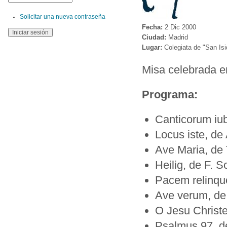
Solicitar una nueva contraseña
Fecha:
2 Dic 2000
Ciudad:
Madrid
Lugar:
Colegiata de "San Isi
Misa celebrada e
Programa:
Canticorum iub
Locus iste, de
Ave Maria, de 
Heilig, de F. S
Pacem relinquo
Ave verum, de
O Jesu Christ
Psalmus 97, d