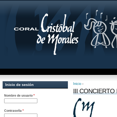
Inicio
›
Inicio de sesión
Se encuentra uste
III CONCIERTO
Nombre de usuario
*
Contraseña
*