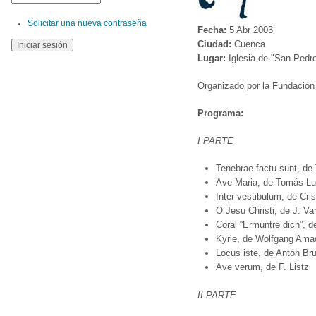
Solicitar una nueva contraseña
Fecha:
5 Abr 2003
Ciudad:
Cuenca
Lugar:
Iglesia de "San Pedr
Organizado por la Fundación
Programa:
I PARTE
Tenebrae factu sunt, de 
Ave Maria, de Tomás Lui
Inter vestibulum, de Cri
O Jesu Christi, de J. V
Coral “Ermuntre dich”, d
Kyrie, de Wolfgang Ama
Locus iste, de Antón Br
Ave verum, de F. Listz
II PARTE