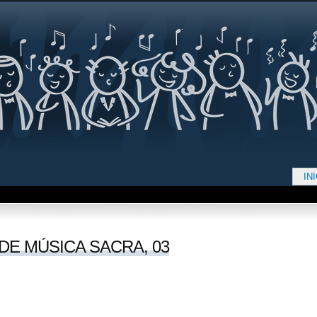
Jump to navigation
IN
d aquí
 DE MÚSICA SACRA, 03