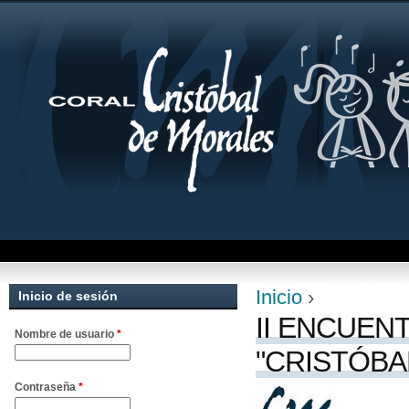
Jum
Inicio
›
Inicio de sesión
Se encuentra uste
II ENCUEN
Nombre de usuario
*
"CRISTÓBA
Contraseña
*