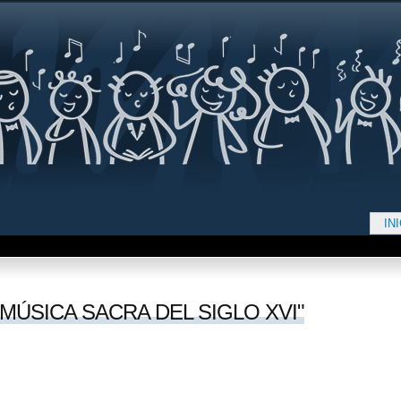
Jump to navigation
IN
d aquí
"MÚSICA SACRA DEL SIGLO XVI"