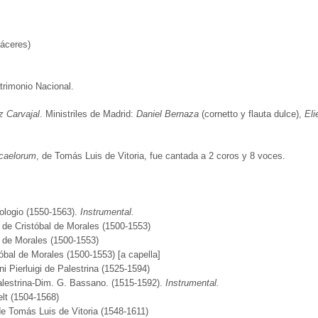
áceres)
trimonio Nacional.
 Carvajal
. Ministriles de Madrid:
Daniel Bernaza
(cornetto y flauta dulce),
Eli
caelorum
, de Tomás Luis de Vitoria, fue cantada a 2 coros y 8 voces.
ologio (1550-1563).
Instrumental.
de Cristóbal de Morales (1500-1553)
l de Morales (1500-1553)
tóbal de Morales (1500-1553) [a capella]
 Pierluigi de Palestrina (1525-1594)
alestrina-Dim. G. Bassano. (1515-1592).
Instrumental.
lt (1504-1568)
de Tomás Luis de Vitoria (1548-1611)