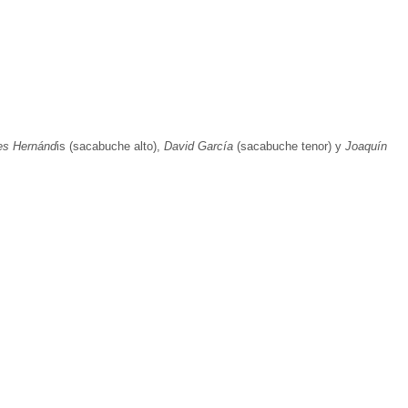
es Hernánd
is (sacabuche alto),
David García
(sacabuche tenor) y
Joaquín