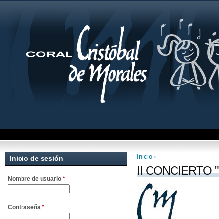
Inicio
›
Inicio de sesión
Se encuentra uste
II CONCIERTO 
Nombre de usuario
*
Contraseña
*