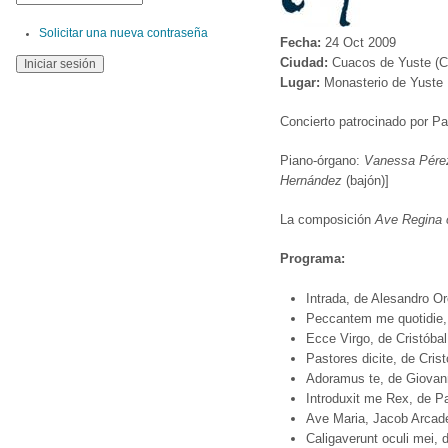
Solicitar una nueva contraseña
Fecha:
24 Oct 2009
Ciudad:
Cuacos de Yuste (C
Lugar:
Monasterio de Yuste
Concierto patrocinado por Pa
Piano-órgano:
Vanessa Pérez
Hernández
(bajón)]
La composición
Ave Regina 
Programa:
Intrada, de Alesandro Or
Peccantem me quotidie, 
Ecce Virgo, de Cristóba
Pastores dicite, de Cris
Adoramus te, de Giovanni
Introduxit me Rex, de P
Ave Maria, Jacob Arcade
Caligaverunt oculi mei, 