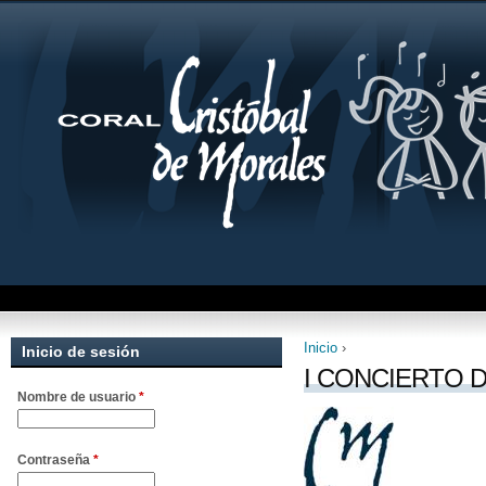
Inicio
›
Inicio de sesión
Se encuentra uste
I CONCIERTO D
Nombre de usuario
*
Contraseña
*