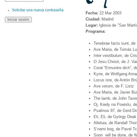
Solicitar una nueva contraseña
Fecha:
22 Mar 2003
Ciudad:
Madrid
Lugar:
Iglesia de "San Martí
Programa:
Tenebrae factu sunt, de 
Ave Maria, de Tomás Lui
Inter vestibulum, de Cri
O Jesu Christi, de J. V
Coral “Ermuntre dich”, d
Kyrie, de Wolfgang Ama
Locus iste, de Antón Br
Ave verum, de F. Listz
Ave Maria, de Javier Bu
The lamb, de John Tave
Oj, Kiedy na Powislu, d
Psalmus 97, de Gerd D
Eli, Eli, de György Dea
Alleluia, de Randall Th
S’nami bog, de Pavel T
Soon will be done, de W