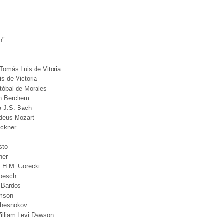
n"
Tomás Luis de Vitoria
s de Victoria
stóbal de Morales
an Berchem
e J.S. Bach
deus Mozart
ückner
sto
ner
e H.M. Gorecki
roesch
k Bardos
omson
chesnokov
illiam Levi Dawson