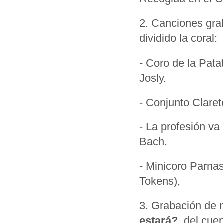
2. Canciones gra
dividido la coral:
- Coro de la Pata
Josly.
- Conjunto Clare
- La profesión va
Bach.
- Minicoro Parna
Tokens),
3. Grabación de n
estará?
, del cue