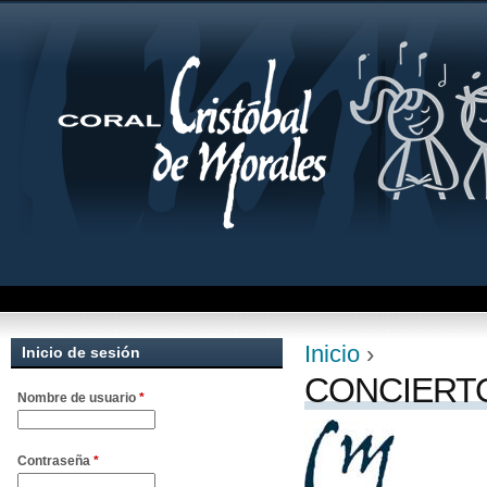
Jum
Inicio
›
Inicio de sesión
Se encuentra uste
CONCIERT
Nombre de usuario
*
Contraseña
*