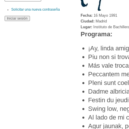
Solicitar una nueva contraseña
Fecha:
16 Mayo 1991
Ciudad:
Madrid
Lugar:
Instituto de Bachiller
Programa:
¡Ay, linda ami
Piu non si tro
Más vale troca
Peccantem me 
Pleni sunt coe
Dadme albrici
Festin du jeud
Swing low, neg
Al lado de mi 
Agur jaunak, p