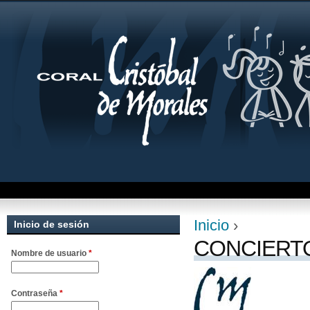
Jum
Inicio
›
Inicio de sesión
Se encuentra uste
CONCIERTO 
Nombre de usuario
*
Contraseña
*