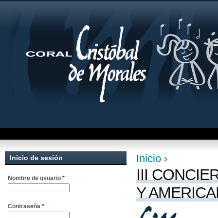
Jum
Inicio
›
Inicio de sesión
Se encuentra uste
III CONCI
Nombre de usuario
*
Y AMERICAN
Contraseña
*