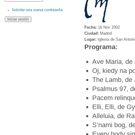
Solicitar una nueva contraseña
Fecha:
16 Nov 2002
Ciudad:
Madrid
Lugar:
Iglesia de San Anton
Programa:
Ave Maria, de 
Oj, kiedy na p
The Lamb, de 
Psalmus 97, d
Pacem relinquo
Elli, Elli, de
Alleluia, de R
S’nami bog, d
Every body sin