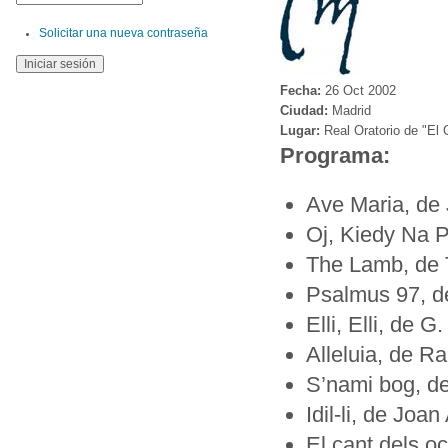
Solicitar una nueva contraseña
Fecha:
26 Oct 2002
Ciudad:
Madrid
Lugar:
Real Oratorio de "El 
Programa:
Ave Maria, de 
Oj, Kiedy Na P
The Lamb, de 
Psalmus 97, d
Elli, Elli, de G
Alleluia, de R
S’nami bog, d
Idil-li, de Joan
El cant dels o