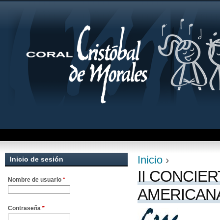
Jum
Inicio
›
Inicio de sesión
Se encuentra uste
II CONCIE
Nombre de usuario
*
AMERICANA 
Contraseña
*