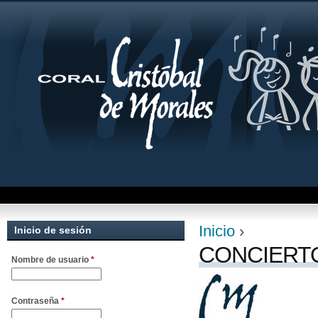
Jum
Inicio
›
Inicio de sesión
Se encuentra uste
CONCIERTO
Nombre de usuario
*
Contraseña
*