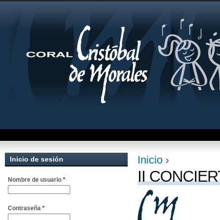
Jum
Inicio
›
Inicio de sesión
Se encuentra uste
II CONCIER
Nombre de usuario
*
Contraseña
*