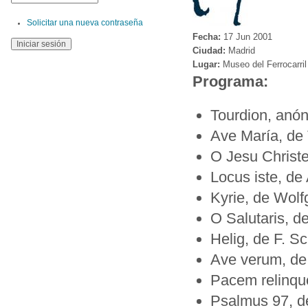
Solicitar una nueva contraseña
Fecha:
17 Jun 2001
Ciudad:
Madrid
Lugar:
Museo del Ferrocarril
Programa:
Tourdion, anó
Ave María, de 
O Jesu Christ
Locus iste, de
Kyrie, de Wol
O Salutaris, 
Helig, de F. S
Ave verum, de
Pacem relinquo
Psalmus 97, d