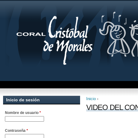
Inicio
›
Inicio de sesión
Se encuentra uste
VIDEO DEL CO
Nombre de usuario
*
Contraseña
*