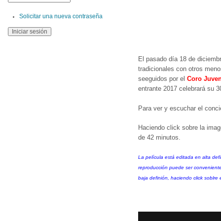
Solicitar una nueva contraseña
El pasado día 18 de diciembr
tradicionales con otros menos
seeguidos por el
Coro Juve
entrante 2017 celebrará su 30
Para ver y escuchar el conc
Haciendo click sobre la im
de 42 minutos.
La película está editada en alta def
reproducción puede ser conveniente
baja definión, haciendo click soblre