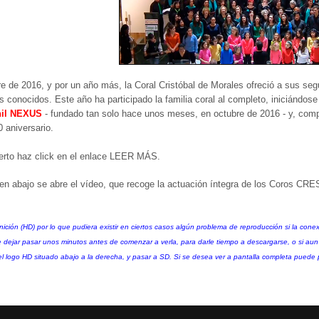
e de 2016, y por un año más, la Coral Cristóbal de Morales ofreció a sus se
 conocidos. Este año ha participado la familia coral al completo, iniciándose
nil NEXUS
- fundado tan solo hace unos meses, en octubre de 2016 - y, compl
 aniversario.
ierto haz click en el enlace LEER MÁS.
agen abajo se abre el vídeo, que recoge la actuación íntegra de los Co
inición (HD) por lo que pudiera existir en ciertos casos algún problema de reproducción si la cone
 dejar pasar unos minutos antes de comenzar a verla, para darle tiempo a descargarse, o si aun
 el logo HD situado abajo a la derecha, y pasar a SD. Si se desea ver a pantalla completa puede 