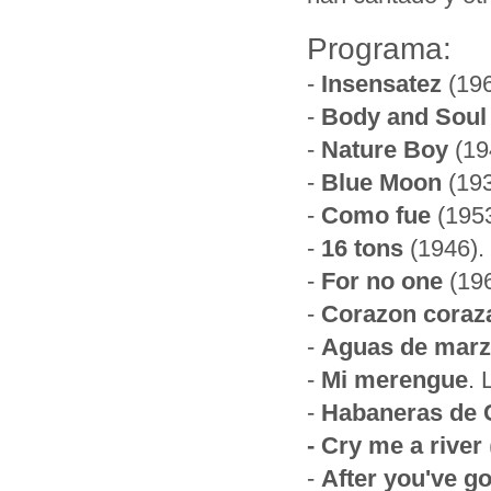
Programa:
-
Insensatez
(196
-
Body and Soul
-
Nature Boy
(19
-
Blue Moon
(193
-
Como fue
(1953
-
16 tons
(1946).
-
For no one
(19
-
Corazon coraz
-
Aguas de mar
-
Mi merengue
. 
-
Habaneras de 
- Cry me a river
-
After you've g