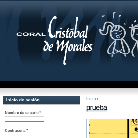
Jum
Inicio
›
Inicio de sesión
Se encuentra uste
prueba
Nombre de usuario
*
Contraseña
*