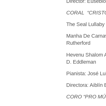
Director: Eusebi
CORAL “CRIST
The Seal Lul
Manha De Carna
Rutherford
Hevenu Shalom A
D. Eddleman
Pianista: José Lu
Directora: Aiblín
CORO “PRO MÚS