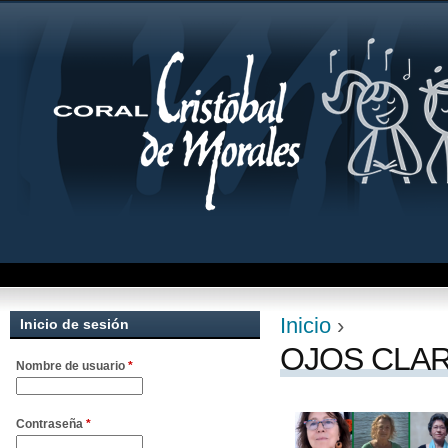
Jum
Inicio
›
Inicio de sesión
Se encuentra uste
OJOS CLA
Nombre de usuario
*
Contraseña
*