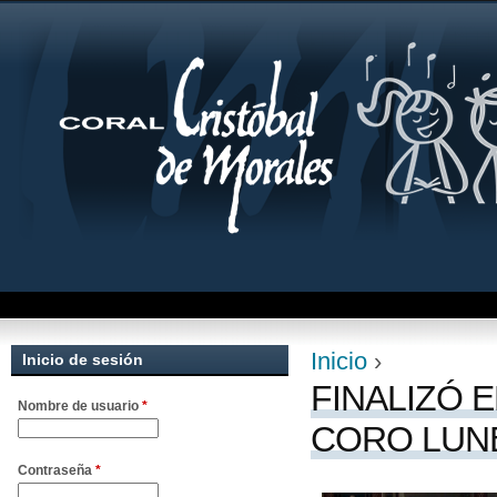
Jum
Inicio
›
Inicio de sesión
Se encuentra uste
FINALIZÓ 
Nombre de usuario
*
CORO LUNE
Contraseña
*