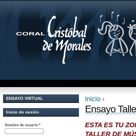
Jum
Inicio
›
ENSAYO VIRTUAL
Se encuentra uste
Ensayo Talle
Inicio de sesión
ESTA ES TU Z
Nombre de usuario
*
TALLER DE MÚ