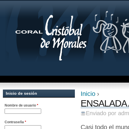
Jum
Inicio
›
Inicio de sesión
Se encuentra uste
ENSALADA
Nombre de usuario
*
Enviado por
adm
Contraseña
*
Casi todo el mun