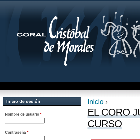
Jum
Inicio
›
Inicio de sesión
Se encuentra uste
EL CORO J
Nombre de usuario
*
CURSO
Contraseña
*